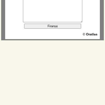
Firanṣẹ
©
Oratlas