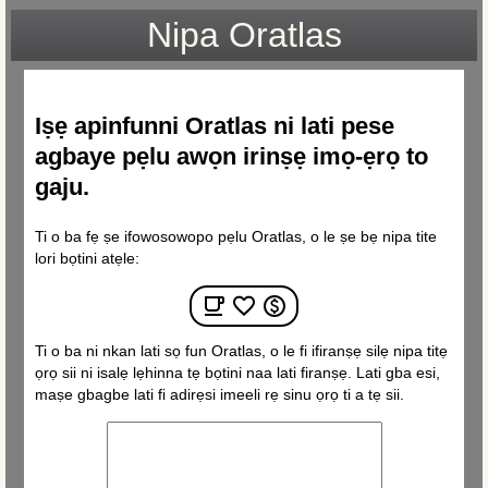
Nipa Oratlas
Iṣẹ apinfunni Oratlas ni lati pese
agbaye pẹlu awọn irinṣẹ imọ-ẹrọ to
gaju.
Ti o ba fẹ ṣe ifowosowopo pẹlu Oratlas, o le ṣe bẹ nipa tite
lori bọtini atẹle:
Ti o ba ni nkan lati sọ fun Oratlas, o le fi ifiranṣẹ silẹ nipa titẹ
ọrọ sii ni isalẹ lẹhinna tẹ bọtini naa lati firanṣẹ. Lati gba esi,
maṣe gbagbe lati fi adirẹsi imeeli rẹ sinu ọrọ ti a tẹ sii.