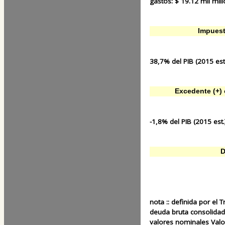
gastos:
$ 19.12 mil mill
Impuest
38,7% del PIB (2015 est
Excedente (+) o
-1,8% del PIB (2015 est.
D
nota ::
definida por el 
deuda bruta consolidad
valores nominales Valor