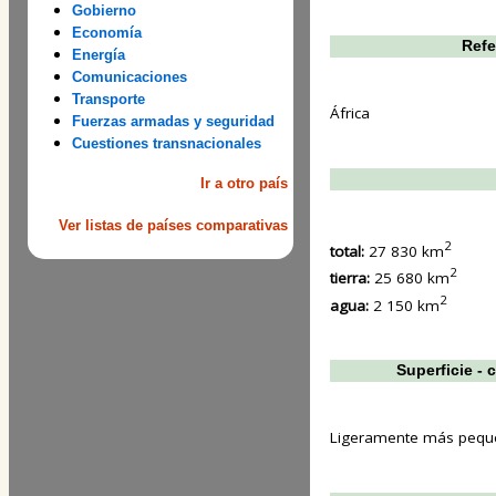
Gobierno
Economía
Refe
Energía
Comunicaciones
Transporte
África
Fuerzas armadas y seguridad
Cuestiones transnacionales
Ir a otro país
Ver listas de países comparativas
2
total:
27 830 km
2
tierra:
25 680 km
2
agua:
2 150 km
Superficie -
Ligeramente más pequ