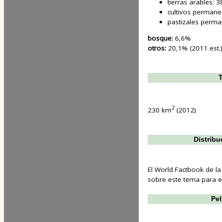
tierras arables: 
cultivos permane
pastizales perma
bosque:
6,6%
otros:
20,1% (2011 est.
T
2
230 km
(2012)
Distribu
El World Factbook de la
sobre este tema para est
Pel