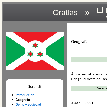
El
Oratlas
»
Geografía
África central, al este 
Congo, al oeste de Tan
Burundi
Coorde
Introducción
Geografía
3 30 S, 30 00 E
Gente y sociedad