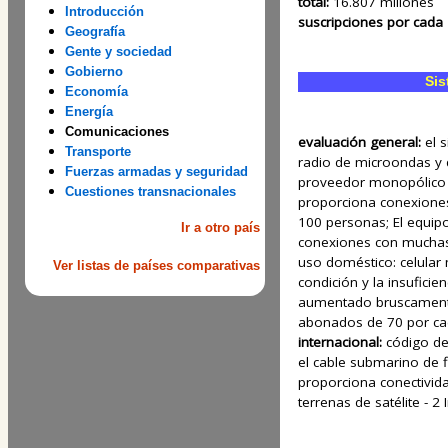
total:
16.807 millones
Introducción
suscripciones por cada
Geografía
Gente y sociedad
Gobierno
Sis
Economía
Energía
Comunicaciones
evaluación general:
el 
Transporte
radio de microondas y d
Fuerzas armadas y seguridad
proveedor monopólico de
Cuestiones transnacionales
proporciona conexiones
100 personas; El equipo
Ir a otro país
conexiones con muchas 
uso doméstico: celular 
Ver listas de países comparativas
condición y la insuficien
aumentado bruscament
abonados de 70 por ca
internacional:
código de
el cable submarino de 
proporciona conectivida
terrenas de satélite - 2