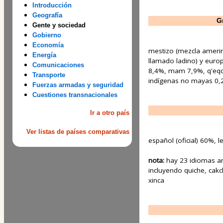
Introducción
Geografía
G
Gente y sociedad
Gobierno
Economía
mestizo (mezcla amerind
Energía
llamado ladino) y europ
Comunicaciones
8,4%, mam 7,9%, q'eqc
Transporte
indígenas no mayas 0,
Fuerzas armadas y seguridad
Cuestiones transnacionales
Ir a otro país
Ver listas de países comparativas
español (oficial) 60%,
nota:
hay 23 idiomas am
incluyendo quiche, cakc
xinca