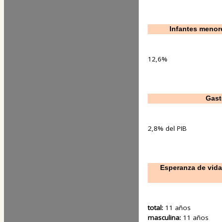
Infantes menor
12,6%
Gast
2,8% del PIB
Esperanza de vida
total:
11 años
masculina:
11 años