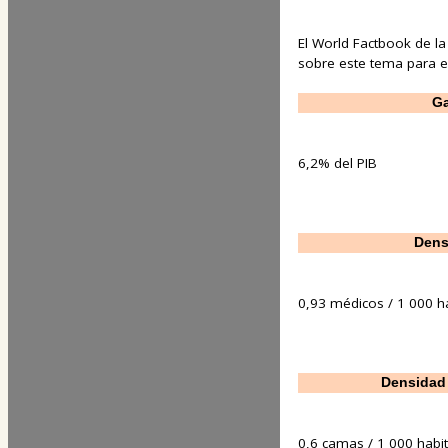
El World Factbook de la
sobre este tema para est
Ga
6,2% del PIB
Dens
0,93 médicos / 1 000 h
Densidad 
0,6 camas / 1 000 habi