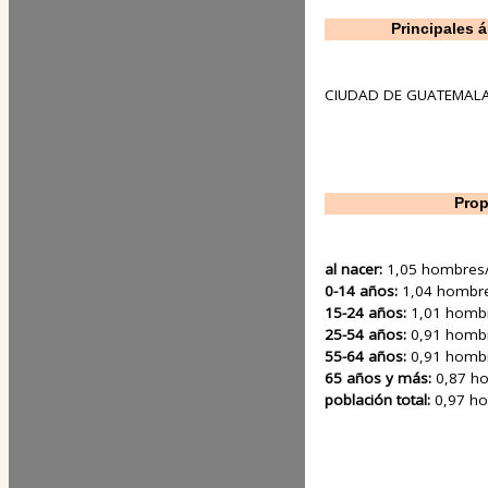
Principales 
CIUDAD DE GUATEMALA (
Prop
al nacer:
1,05 hombres
0-14 años:
1,04 hombr
15-24 años:
1,01 homb
25-54 años:
0,91 homb
55-64 años:
0,91 homb
65 años y más:
0,87 h
población total:
0,97 h