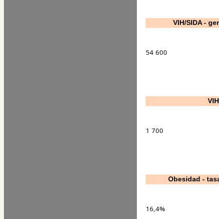
VIH/SIDA - ge
54 600
VIH
1 700
Obesidad - tas
16,4%