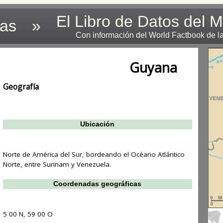
El Libro de Datos del 
las
»
Con información del World Factbook de l
Guyana
Geografía
Ubicación
Norte de América del Sur, bordeando el Océano Atlántico
Norte, entre Surinam y Venezuela.
Coordenadas geográficas
5 00 N, 59 00 O