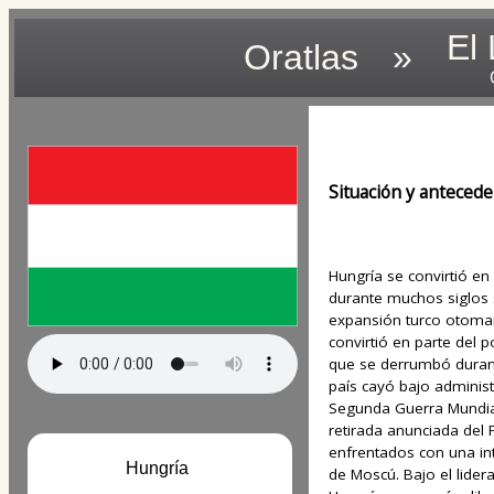
El
Oratlas
»
Situación y anteced
Hungría se convirtió en 
durante muchos siglos s
expansión turco otoman
convirtió en parte del 
que se derrumbó durant
país cayó bajo adminis
Segunda Guerra Mundial
retirada anunciada del 
enfrentados con una int
Hungría
de Moscú. Bajo el lide