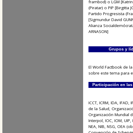
frambod) o LGM [Katrin
(Piratar) o PIP [Birgitta
Partido Progresista (Fr
[Sigmundur David GU
Alianza Socialdemócrata
ARNASON]
Grupos y líd
El World Factbook de la
sobre este tema para est
Participación en la
ICCT, ICRM, IDA, IFAD, 
de la Salud, Organizaci
Organización Mundial de
Interpol, IOC, IOM, UIP
NEA, NIB, NSG, OEA (o
Convención de Scheng