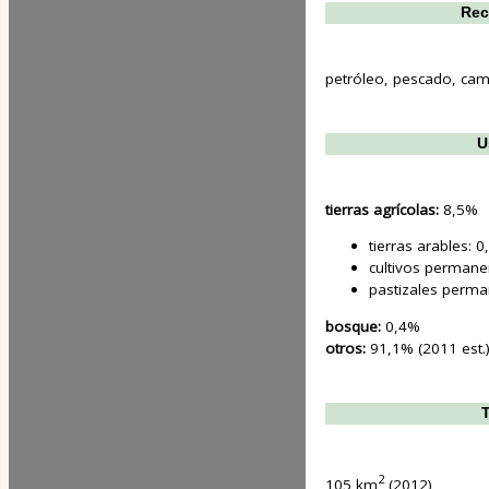
Rec
petróleo, pescado, cam
U
tierras agrícolas:
8,5%
tierras arables: 
cultivos permane
pastizales perma
bosque:
0,4%
otros:
91,1% (2011 est.
T
2
105 km
(2012)