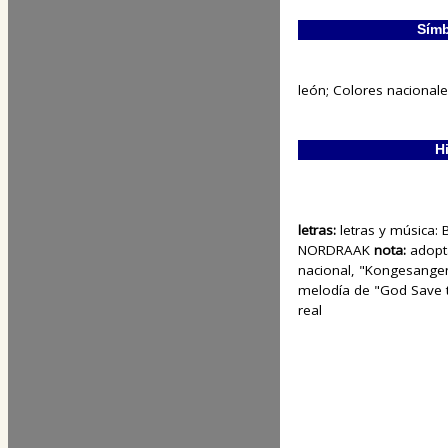
Símb
león; Colores nacionales
H
letras:
letras y música:
NORDRAAK
nota:
adopt
nacional, "Kongesangen"
melodía de "God Save 
real