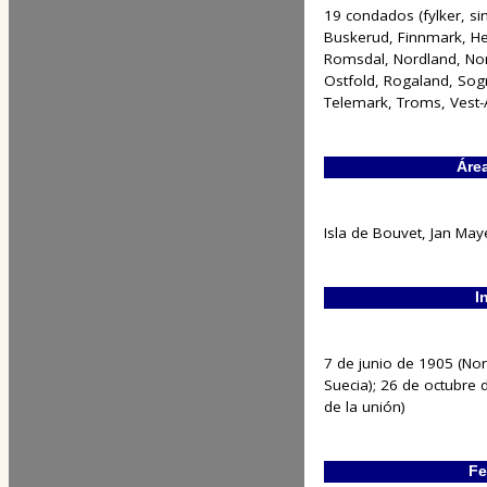
19 condados (fylker, sin
Buskerud, Finnmark, H
Romsdal, Nordland, Nor
Ostfold, Rogaland, Sog
Telemark, Troms, Vest-
Áre
Isla de Bouvet, Jan May
I
7 de junio de 1905 (Nor
Suecia); 26 de octubre 
de la unión)
Fe