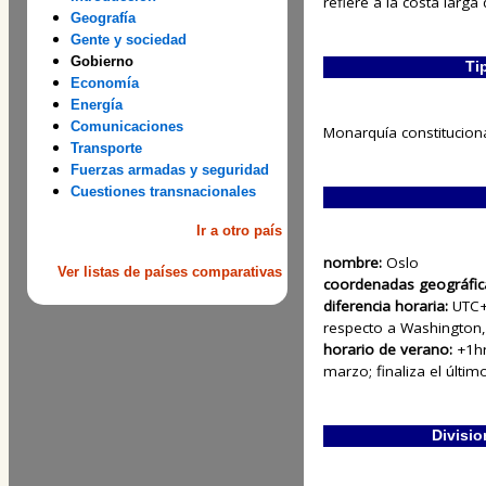
refiere a la costa larga
Geografía
Gente y sociedad
Gobierno
Ti
Economía
Energía
Comunicaciones
Monarquía constitucion
Transporte
Fuerzas armadas y seguridad
Cuestiones transnacionales
Ir a otro país
nombre:
Oslo
Ver listas de países comparativas
coordenadas geográfic
diferencia horaria:
UTC+
respecto a Washington,
horario de verano:
+1h
marzo; finaliza el últ
Divisio