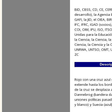
BID, CBSS, CD, CE, CERN
desarrollo), la Agencia 
GAFI, la JID, el OIEA, BI
IFC, IFRC, IGAD (socios)
COI, OIM, IPU, ISO, ITS
Unidas para la Educación,
la Ciencia, la Ciencia, la
Ciencia, la Ciencia y la 
UNRWA, UNTSO, OMT, 
ZC
Descri
Rojo con una cruz azul
extiende hasta los bord
de la cruz se desplaza a
Dannebrog (bandera dan
uniones políticas pasa
y blanco) y Suecia (azul