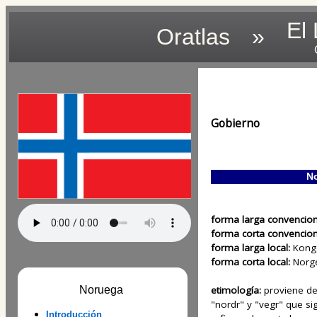
El
Oratlas
»
Gobierno
No
forma larga convencion
forma corta convencion
forma larga local:
Kong
forma corta local:
Norg
etimología:
proviene de
Noruega
"nordr" y "vegr" que si
Introducción