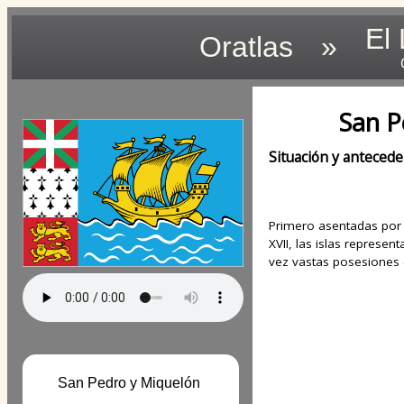
El
Oratlas
»
San P
Situación y anteced
Primero asentadas por l
XVII, las islas represen
vez vastas posesiones
San Pedro y Miquelón