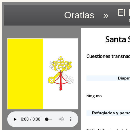
El
Oratlas
»
Santa 
Cuestiones transnac
Disput
Ninguno
Refugiados y pers