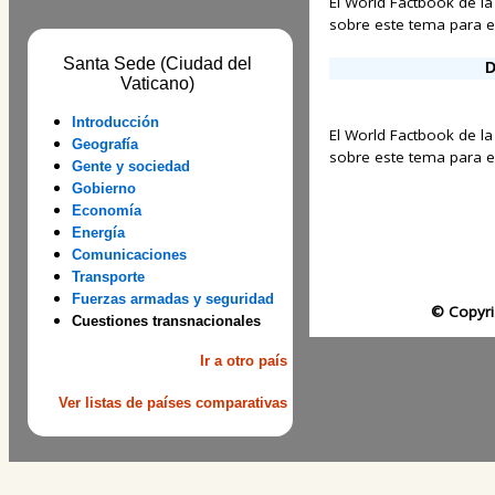
El World Factbook de la
sobre este tema para est
Santa Sede (Ciudad del
D
Vaticano)
Introducción
El World Factbook de la
Geografía
sobre este tema para est
Gente y sociedad
Gobierno
Economía
Energía
Comunicaciones
Transporte
Fuerzas armadas y seguridad
© Copyri
Cuestiones transnacionales
Ir a otro país
Ver listas de países comparativas