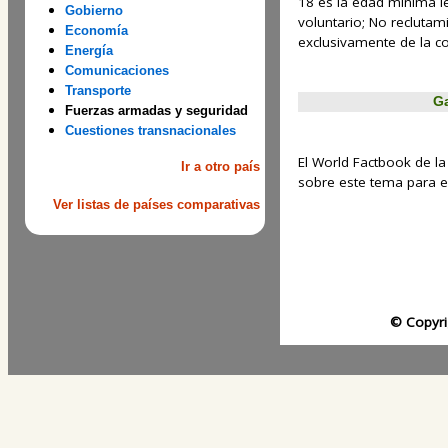
18 es la edad mínima leg
Gobierno
voluntario; No reclutam
Economía
exclusivamente de la co
Energía
Comunicaciones
Transporte
Ga
Fuerzas armadas y seguridad
Cuestiones transnacionales
El World Factbook de la
Ir a otro país
sobre este tema para est
Ver listas de países comparativas
© Copyri