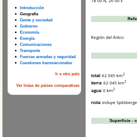
78 00 N, 20 00 E
Introducción
Geografía
Refe
Gente y sociedad
Gobierno
Economía
Región del Ártico
Energía
Comunicaciones
Transporte
Fuerzas armadas y seguridad
Cuestiones transnacionales
2
Ir a otro país
total:
62 045 km
2
tierra:
62 045 km
Ver listas de países comparativas
2
agua:
0 km
nota:
incluye Spitsberge
Superficie -