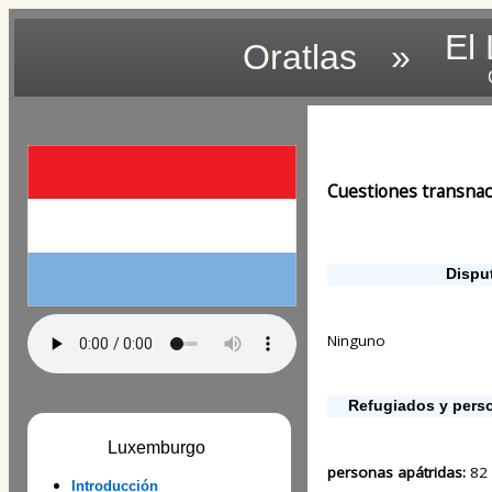
El
Oratlas
»
Cuestiones transnac
Disput
Ninguno
Refugiados y pers
Luxemburgo
personas apátridas:
82 
Introducción