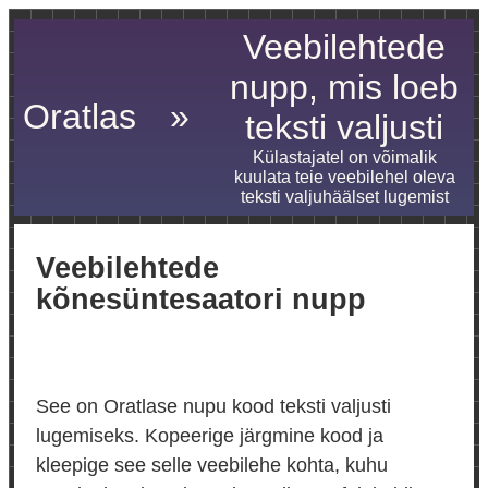
Veebilehtede
nupp, mis loeb
Oratlas
»
teksti valjusti
Külastajatel on võimalik
kuulata teie veebilehel oleva
teksti valjuhäälset lugemist
Veebilehtede
kõnesüntesaatori nupp
See on Oratlase nupu kood teksti valjusti
lugemiseks. Kopeerige järgmine kood ja
kleepige see selle veebilehe kohta, kuhu