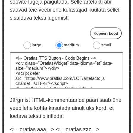
soovite lugeja paigutada. Selle artefakti abil
saavad teie veebilehe külastajad kuulata sellel
sisalduva teksti lugemist:
Kopeeri kood
large
medium
small
Järgmist HTML-kommentaaride paari saab ühe
veebilehe kohta kasutada ainult üks kord, et
loetava teksti piiritleda:
<!-- oratlas aaa --> <!-- oratlas zzz -->