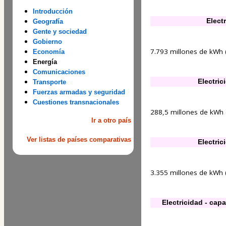
Introducción
Elect
Geografía
Gente y sociedad
Gobierno
7.793 millones de kWh (
Economía
Energía
Comunicaciones
Electric
Transporte
Fuerzas armadas y seguridad
Cuestiones transnacionales
288,5 millones de kWh (
Ir a otro país
Ver listas de países comparativas
Electric
3.355 millones de kWh (
Electricidad - cap