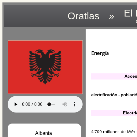
El
Oratlas
»
Energía
Acceso
electrificación - poblaci
Electr
4.700 millones de kWh (
Albania