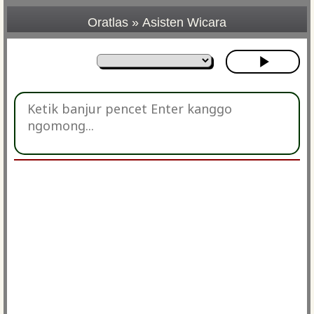
Oratlas
»
Asisten Wicara