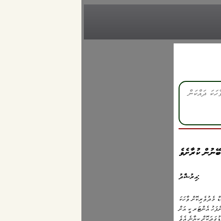
ޭނުން ކުރާށެވެ
އިރުޝާދު:
 މެދުވެރިކޮށް ވާހަކަ
ށްފަހު އެންޓަރ ކީ އަށް