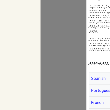
 ކުރިން ދޫކޮށްފައިވާ
ައި ހުންނަން ބޭނުންވާ
 އަރާމު ތަބާވާ ގޮތަށް
ަޑުގަދަކޮށް ކިޔާ އަޑު
ކިޔެވުމުގެ ކުރިއެރުން
ބަލާށެވެ.
ހުންގެ އުފަން ގައުމަށް
މަށާއި ބައެއް އަޑުތައް
އެހެން ބަސްބަހުން:
Spanish
Portugue
French