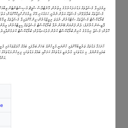
ލިޔެފައިވާ މެސެޖުތައް އަޑުގަދަކުރުމުގެ އިތުރުން، އޮރެޓްލާސް ސްޕީޗް އެސިސްޓެންޓުން ތިބާއަށް:
މެސެޖުތައް ބަލާލެވޭނެ؛ މެސެޖެއް އަލުން ނެރުނީ ހަމައެކަނި އޭގެ ލިޔުމަށް ކްލިކްކޮށްގެން؛ އަތުގ
ބްރޯޑްކާސްޓް މެސެޖުތައް ސެޓްކުރުން، ނުވަތަ ރިލީޒްކުރުން؛ ޕިން ކޮށްފައިވާ މެސެޖުތައް ތިމާގެ
ޕޮޒިޝަން ކުރާށެވެ؛ ދެން ފެންނަން ބޭނުން ނުވާ ބްރޯޑްކާސްޓް މެސެޖުތައް ޑިލީޓްކުރުން؛ ލިޔުން އ
ހޮވުން؛ މެސެޖު ނިމުމުގެ ކުރިން ބްރޯޑްކާސްޓް ކުރުން މެދުކަނޑާލުން؛ ބްރޯޑްކާސްޓް ކުރަމުންދާއިރު 
ހުށަހަޅާ އަޑުތައް ތަރުތީބުކޮށްފައި ހުންނަނީ އެމީހުންގެ ބަހަށް ބަލާފައި ބައެއް ހާލަތްތަކުގައި އެމީ
ބަލައިގެންނެވެ. މި އަޑުތަކަކީ ގުދުރަތީ އަޑުތަކެއް ކަމަށާއި ބައެއް އަޑުތަކަކީ ފިރިހެން އަޑުތަކެއް ކަ
އަންހެން އަޑުތަކެއް ކަމަށެވެ.
se