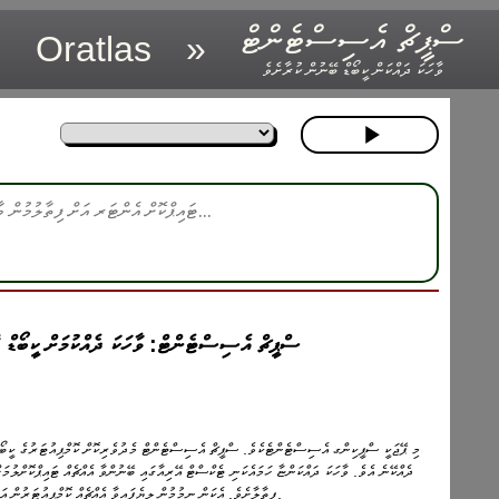
ސްޕީޗް އެސިސްޓެންޓް
Oratlas
»
ވާހަކަ ދައްކަން ކީބޯޑް ބޭނުން ކުރާށެވެ
ސްޕީޗް އެސިސްޓެންޓް: ވާހަކަ ދެއްކުމަށް ކީބޯޑް ބ
މި ޕޭޖަކީ ސްޕީކިންގ އެސިސްޓެންޓެކެވެ. ސްޕީޗް އެސިސްޓެންޓް މެދުވެރިކޮށް ކޮމްޕިއުޓަރުގެ ކީބޯޑް
ދެއްކޭނެ އެވެ. ވާހަކަ ދައްކަންޏާ ހަމައެކަނި ޓެކްސްޓް އޭރިއާގައި ބޭނުންވާ އެއްޗެއް ޓައިޕްކޮށްލުމަ
ފިތާލާށެވެ. އެކަން ނިމުމުން ލިޔެފައިވާ އެއްޗެއް ކޮމްޕިއުޓަރުން އަޑުގަދަކޮށް ކިޔާނެ އެވެ.