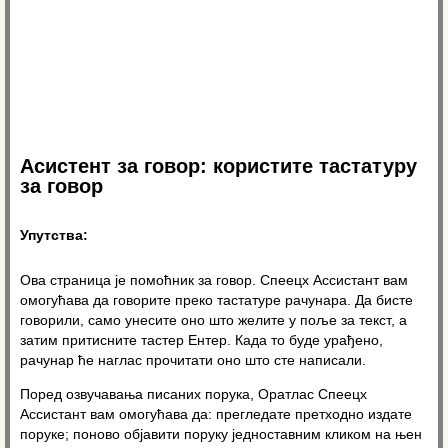
Асистент за говор: користите тастатуру
за говор
Упутства:
Ова страница је помоћник за говор. Спеецх Ассистант вам
омогућава да говорите преко тастатуре рачунара. Да бисте
говорили, само унесите оно што желите у поље за текст, а
затим притисните тастер Ентер. Када то буде урађено,
рачунар ће наглас прочитати оно што сте написали.
Поред озвучавања писаних порука, Оратлас Спеецх
Ассистант вам омогућава да: прегледате претходно издате
поруке; поново објавити поруку једноставним кликом на њен