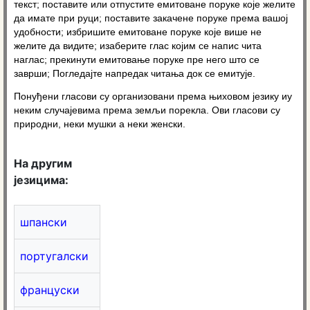
текст; поставите или отпустите емитоване поруке које желите
да имате при руци; поставите закачене поруке према вашој
удобности; избришите емитоване поруке које више не
желите да видите; изаберите глас којим се напис чита
наглас; прекинути емитовање поруке пре него што се
заврши; Погледајте напредак читања док се емитује.
Понуђени гласови су организовани према њиховом језику иу
неким случајевима према земљи порекла. Ови гласови су
природни, неки мушки а неки женски.
На другим
језицима:
шпански
португалски
француски