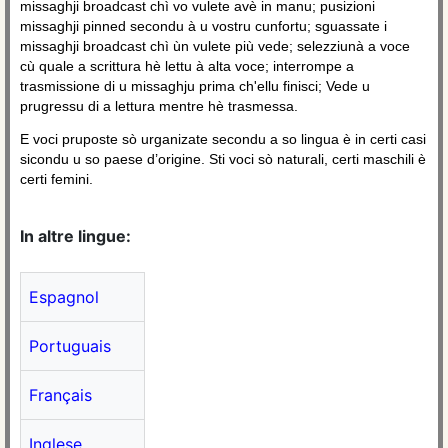
missaghji broadcast chì vo vulete avè in manu; pusizioni
missaghji pinned secondu à u vostru cunfortu; sguassate i
missaghji broadcast chì ùn vulete più vede; selezziunà a voce
cù quale a scrittura hè lettu à alta voce; interrompe a
trasmissione di u missaghju prima ch'ellu finisci; Vede u
prugressu di a lettura mentre hè trasmessa.
E voci pruposte sò urganizate secondu a so lingua è in certi casi
sicondu u so paese d’origine. Sti voci sò naturali, certi maschili è
certi femini.
In altre lingue:
Espagnol
Portuguais
Français
Inglese