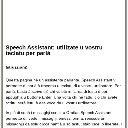
Speech Assistant: utilizate u vostru
teclatu per parlà
Istruzzioni:
Questa pagina hè un assistente parlante. Speech Assistant vi
permette di parlà à traversu u teclatu di u vostru urdinatore. Per
parlà, basta à scrive ciò chì vulete in l'area di testu è poi
appughjà u buttone Enter. Una volta chì hè fattu, ciò chì avete
scrittu serà lettu à alta voce da u vostru urdinatore.
In più di sonà i missaghji scritti, u Oratlas Speech Assistant
permette di: vede i missaghji emessi prima; reessue un
missaghju da solu cliccà nant'à u so testu; stabilisce, o liberate, i