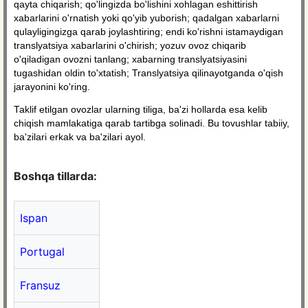
qayta chiqarish; qo'lingizda bo'lishini xohlagan eshittirish
xabarlarini o'rnatish yoki qo'yib yuborish; qadalgan xabarlarni
qulayligingizga qarab joylashtiring; endi ko'rishni istamaydigan
translyatsiya xabarlarini o'chirish; yozuv ovoz chiqarib
o'qiladigan ovozni tanlang; xabarning translyatsiyasini
tugashidan oldin to'xtatish; Translyatsiya qilinayotganda o'qish
jarayonini ko'ring.
Taklif etilgan ovozlar ularning tiliga, ba'zi hollarda esa kelib
chiqish mamlakatiga qarab tartibga solinadi. Bu tovushlar tabiiy,
ba'zilari erkak va ba'zilari ayol.
Boshqa tillarda:
Ispan
Portugal
Fransuz