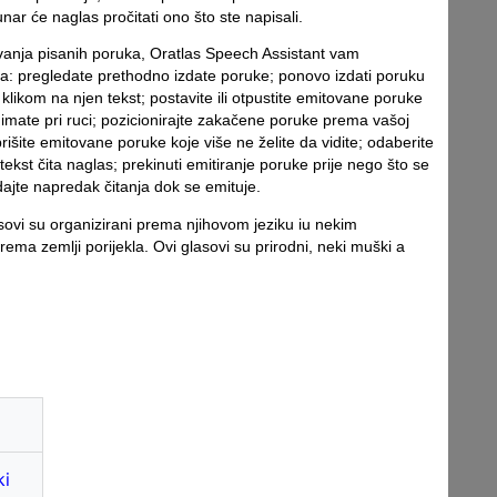
nar će naglas pročitati ono što ste napisali.
anja pisanih poruka, Oratlas Speech Assistant vam
: pregledate prethodno izdate poruke; ponovo izdati poruku
klikom na njen tekst; postavite ili otpustite emitovane poruke
a imate pri ruci; pozicionirajte zakačene poruke prema vašoj
rišite emitovane poruke koje više ne želite da vidite; odaberite
tekst čita naglas; prekinuti emitiranje poruke prije nego što se
dajte napredak čitanja dok se emituje.
ovi su organizirani prema njihovom jeziku iu nekim
rema zemlji porijekla. Ovi glasovi su prirodni, neki muški a
ki