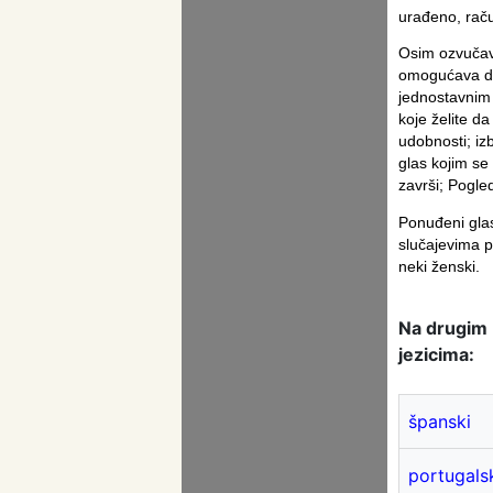
urađeno, raču
Osim ozvučav
omogućava da
jednostavnim 
koje želite d
udobnosti; izb
glas kojim se 
završi; Pogle
Ponuđeni glas
slučajevima p
neki ženski.
Na drugim
jezicima:
španski
portugals