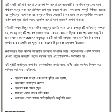
এটি একটি বাইনারি সংখ্যা থেকে দশমিক সংখ্যা রূপান্তরকারী। আপনি ভগ্নাংশের সাথে
ঋণাত্মক সংখ্যা এবং সংখ্যাগুলিকে রূপান্তর করতে পারেন। ফলাফলের সম্পূর্ণ নির্ভুলতা রয়েছে,
এর পূর্ণসংখ্যা অংশ এবং এর ভগ্নাংশ উভয় ক্ষেত্রেই। এর মানে হল যে প্রদর্শিত ফলাফলে
সঠিক রূপান্তর ধারণ করতে যতগুলি সংখ্যা লাগে ততগুলি সংখ্যা থাকবে৷
বাইনারি সংখ্যা লিখুন যার দশমিক সমতুল্য আপনি পেতে চান। রূপান্তরটি অবিলম্বে সম্পন্ন
হয়, যেহেতু নম্বরটি প্রবেশ করানো হচ্ছে, কোনো বোতামে ক্লিক করার প্রয়োজন ছাড়াই।
মনে রাখবেন যে textarea শুধুমাত্র একটি বাইনারি সংখ্যার সাথে সম্পর্কিত বৈধ অক্ষর
সমর্থন করে। এগুলি হল শূন্য, এক, ঋণাত্মক চিহ্ন এবং ভগ্নাংশ বিভাজক।
রূপান্তরের নীচে আপনি ম্যানুয়ালি রূপান্তর সম্পাদন করার পদক্ষেপগুলির একটি তালিকা
দেখতে পারেন৷ নম্বরটি প্রবেশ করানো হলে এই তালিকাটিও উপস্থিত হয়।
এই পৃষ্ঠাটি রূপান্তর-সম্পর্কিত ফাংশনগুলিও অফার করে, এটির বোতামগুলিতে ক্লিক করে
কার্যকর করা যায়। এইগুলো:
প্রবেশ করা সংখ্যা এক দ্বারা বৃদ্ধি এবং হ্রাস,
অদলবদল রূপান্তর আদেশ
প্রবেশ করা নম্বর মুছুন
ফলাফল থেকে নম্বর কপি করুন
রূপান্তর পেতে গণনার অভিব্যক্তিটি অনুলিপি করুন