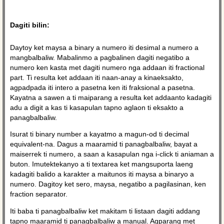
Dagiti bilin:
Daytoy ket maysa a binary a numero iti desimal a numero a
mangbalbaliw. Mabalinmo a pagbalinen dagiti negatibo a
numero ken kasta met dagiti numero nga addaan iti fractional
part. Ti resulta ket addaan iti naan-anay a kinaeksakto,
agpadpada iti intero a pasetna ken iti fraksional a pasetna.
Kayatna a sawen a ti maiparang a resulta ket addaanto kadagiti
adu a digit a kas ti kasapulan tapno aglaon ti eksakto a
panagbalbaliw.
Isurat ti binary number a kayatmo a magun-od ti decimal
equivalent-na. Dagus a maaramid ti panagbalbaliw, bayat a
maiserrek ti numero, a saan a kasapulan nga i-click ti aniaman a
buton. Imutektekanyo a ti textarea ket mangsuporta laeng
kadagiti balido a karakter a maitunos iti maysa a binaryo a
numero. Dagitoy ket sero, maysa, negatibo a pagilasinan, ken
fraction separator.
Iti baba ti panagbalbaliw ket makitam ti listaan ​​dagiti addang
tapno maaramid ti panagbalbaliw a manual. Agparang met