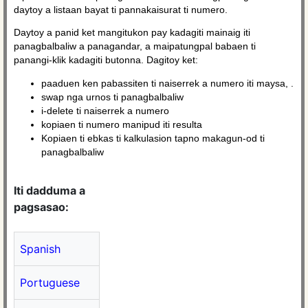
daytoy a listaan ​​bayat ti pannakaisurat ti numero.
Daytoy a panid ket mangitukon pay kadagiti mainaig iti
panagbalbaliw a panagandar, a maipatungpal babaen ti
panangi-klik kadagiti butonna. Dagitoy ket:
paaduen ken pabassiten ti naiserrek a numero iti maysa, .
swap nga urnos ti panagbalbaliw
i-delete ti naiserrek a numero
kopiaen ti numero manipud iti resulta
Kopiaen ti ebkas ti kalkulasion tapno makagun-od ti
panagbalbaliw
Iti dadduma a
pagsasao:
Spanish
Portuguese