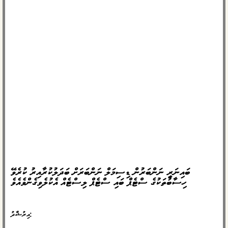
ބައިނަރީ ނަންބަރުން ޑިސިމަލް ނަންބަރަށް ބަދަލުކުރާއިރު ކުރެވޭ
ހިސާބުތަކުގެ ސްޓެޕް ބައި ސްޓެޕް ލިސްޓެއް އެކުލެވިގެންވެއެވެ
އިރުޝާދު: