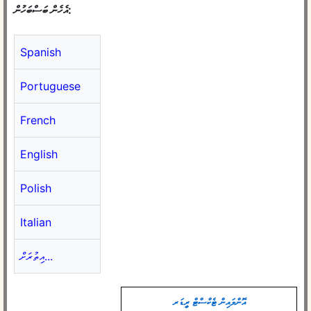
އެހެން ބަސްބަހުން:
Spanish
Portuguese
French
English
Polish
Italian
އިތުރަށް...
އޮންލައިން ޓެކްސްޓް ރީޑަރ