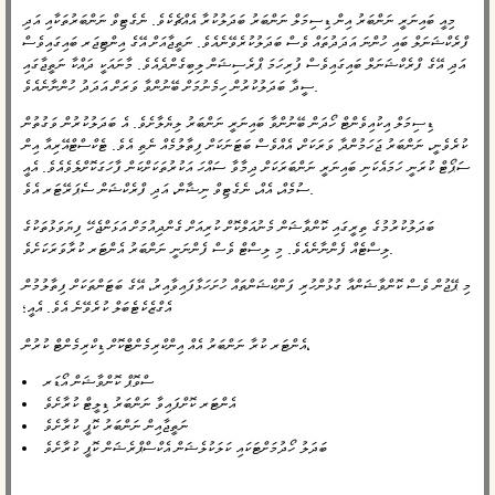
މިއީ ބައިނަރީ ނަންބަރު އިން ޑިސިމަލް ނަންބަރު ބަދަލުކުރާ އެއްޗެކެވެ. ނެގެޓިވް ނަންބަރުތަކާއި އަދި
ފްރެކްޝަނަލް ބައި ހުންނަ އަދަދުތައް ވެސް ބަދަލުކުރެވޭނެއެވެ. ނަތީޖާއަށް އޭގެ އިންޓިޖަރ ބައިގައިވެސް
އަދި އޭގެ ފްރެކްޝަނަލް ބައިގައިވެސް ފުރިހަމަ ޕްރެސިޝަން ލިބިގެންދެއެވެ. މާނައަކީ ދައްކާ ނަތީޖާގައި
ސީދާ ބަދަލުކުރުން ހިމެނުމަށް ބޭނުންވާ ވަރަށް އަދަދު ހުންނާނެއެވެ.
ޑިސިމަލް އިކުއިވެންޓް ހޯދަން ބޭނުންވާ ބައިނަރީ ނަންބަރު ލިޔެލާށެވެ. އެ ބަދަލުކުރުން ވަގުތުން
ކުރެވެނީ، ނަންބަރު ޖަހަމުންދާ ވަރަކަށް، އެއްވެސް ބަޓަނަކަށް ފިތާލުމެއް ނެތި އެވެ. ޓެކްސްޓްއޭރިއާ އިން
ސަޕޯޓް ކުރަނީ ހަމައެކަނި ބައިނަރީ ނަންބަރަކަށް ދިމާވާ ސައްހަ އަކުރުތަކަށްކަން ފާހަގަކޮށްލެވެއެވެ. އެއީ
ސުމެއް، އެއް، ނެގެޓިވް ނިޝާން، އަދި ފްރެކްޝަން ސެޕަރޭޓަރ އެވެ.
ބަދަލުކުރުމުގެ ތިރީގައި ކޮންވާޝަން މެނުއަލްކޮށް ކުރިއަށް ގެންދިއުމަށް އަޅަންޖެހޭ ފިޔަވަޅުތަކުގެ
ލިސްޓެއް ފެންނާނެއެވެ. މި ލިސްޓް ވެސް ފެންނަނީ ނަންބަރު އެންޓަރ ކުރާވަރަކަށެވެ.
މި ޕޭޖުން ވެސް ކޮންވާޝަންއާ ގުޅުންހުރި ފަންކްޝަންތައް ހުށަހަޅާފައިވާއިރު، އޭގެ ބަޓަންތަކަށް ފިތާލުމުން
އެގްޒެކެޓެބަލް ކުރެވޭނެ އެވެ. އެއީ؛
އެންޓަރ ކުރާ ނަންބަރު އެއް އިންކްރިމެންޓްކޮށް ޑިކްރިމެންޓް ކުރުން،
ސްވޮޕް ކޮންވާޝަން އޯޑަރ
އެންޓަރ ކޮށްފައިވާ ނަންބަރު ޑިލީޓް ކުރާށެވެ
ނަތީޖާއިން ނަންބަރު ކޮޕީ ކުރާށެވެ
ބަދަލު ހޯދުމަށްޓަކައި ކަލަކުލެޝަން އެކްސްޕްރެޝަން ކޮޕީ ކުރާށެވެ