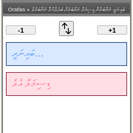
ބައިނަރީ ނަންބަރުން ޑިސިމަލް ނަންބަރަށް ބަދަލުކުރާ ނަންބަރެވެ
»
Oratlas
-1
+1