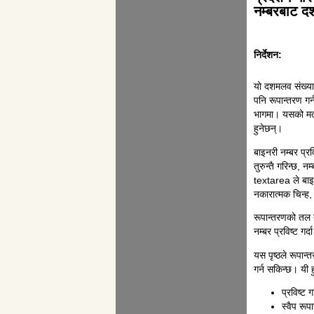
नम्बरबाट द
निर्देशन:
यो दशमलव संख्या 
पनि रूपान्तरण गर्
भागमा। यसको मतलब
हुनेछन्।
बाइनरी नम्बर प्रव
तुरुन्तै गरिन्छ, 
textarea ले बाइन
नकारात्मक चिन्ह
रूपान्तरणको तल त
नम्बर प्रविष्ट गर्
यस पृष्ठले रूपान्
गर्न सकिन्छ। यी ह
प्रविष्ट 
स्वैप रूप