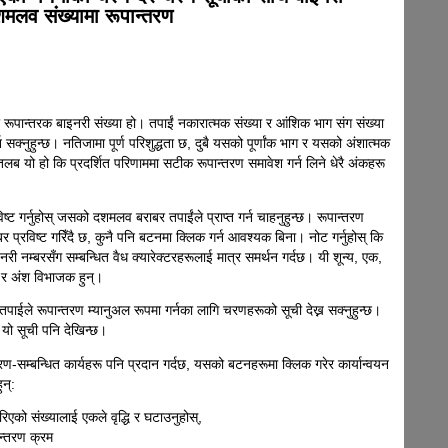
शमलव संख्यामा रूपान्तरण
रूपान्तरक बाइनरी संख्या हो। तपाईं नकारात्मक संख्या र आंशिक भाग संग संख्या
न सक्नुहुन्छ। नतिजामा पूर्ण परिशुद्धता छ, दुबै यसको पूर्णांक भाग र यसको अंशात्मक
 यो हो कि प्रदर्शित परिणाममा सटीक रूपान्तरण समावेश गर्न लिने धेरै अंकहरू
िष्ट गर्नुहोस् जसको दशमलव बराबर तपाईंले प्राप्त गर्न चाहनुहुन्छ। रूपान्तरण
नम्बर प्रविष्ट गरिँदै छ, कुनै पनि बटनमा क्लिक गर्न आवश्यक बिना। नोट गर्नुहोस् कि
री नम्बरसँग सम्बन्धित वैध क्यारेक्टरहरूलाई मात्र समर्थन गर्दछ। यी शून्य, एक,
, र अंश विभाजक हुन्।
पाईले रूपान्तरण म्यानुअल रूपमा गर्नका लागि चरणहरूको सूची देख्न सक्नुहुन्छ।
दा यो सूची पनि देखिन्छ।
तरण-सम्बन्धित कार्यहरू पनि प्रदान गर्दछ, यसको बटनहरूमा क्लिक गरेर कार्यान्वयन
ुन्:
गरिएको संख्यालाई एकले वृद्धि र घटाउनुहोस्,
ान्तरण क्रम