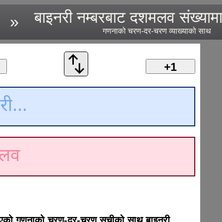
बाइनरी नम्बरबाट दशमलव संख्यामा
»
गणनाको चरण-दर-चरण व्याख्याको साथ
+1
रिएको गणनाको चरण-दर-चरण सूचीको साथ बाइनरी