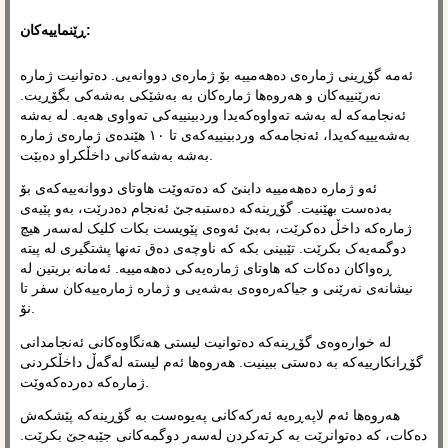
ڕێنماییەکان:
ئەمە گۆڕینی ژمارەی دەهەمییە بۆ ژمارەی دووانەیی. دەتوانیت ژمارە
نەرێنییەکان و هەروەها ژمارەکان بە بەشێکی بەشەکی بگۆڕیت.
ئەنجامەکە لە بەشە تەواوەکەیدا وردبینییەکی تەواوی هەیە. لە بەشە
بەشەیییەکەیدا، ئەنجامەکە وردبینییەکەی تا ١٠ هێندەی ژمارەی ژمارە
بەشە بەشەکانی داخڵکراو دەبێت.
ئەو ژمارە دەهەمییە دابنێ کە دەتەوێت هاوتای دووانەییەکەی بۆ
بەدەست بهێنیت. گۆڕینەکە دەستبەجێ ئەنجام دەدرێت، بەو پێیەی
ژمارەکە داخڵ دەکرێت، بەبێ ئەوەی پێویست بکات کلیک لەسەر هیچ
دوگمەیەک بکرێت. تێبینی بکە کە ناوچەی دەق تەنها پشتگیری لە پیتە
ڕەواکان دەکات کە هاوتای ژمارەیەکی دەهەمییە. ئەمانە بریتین لە
نیشانەی نەرێنی و جیاکەرەوەی بەشەیی و ژمارە ژمارەییەکان سفر تا
نۆ.
لە خوارەوەی گۆڕینەکە دەتوانیت لیستی هەنگاوەکانی ئەنجامدانی
گۆڕانکارییەکە بە دەستی ببینیت. هەروەها ئەم لیستە لەگەڵ داخڵکردنی
ژمارەکە دەردەکەوێت.
هەروەها ئەم لاپەڕەیە ئەرکەکانی پەیوەست بە گۆڕینەکە پێشکەش
دەکات، کە دەتوانرێت بە کرتەکردن لەسەر دوگمەکانی جێبەجێ بکرێت.