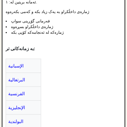
ئەمانە بریتین لە: ١.
ژمارەی داخڵکراو بە یەک زیاد بکە و کەمی بکەرەوە
فەرمانی گۆڕینی سواپ
ژمارەی داخڵکراو بسڕەوە
ژمارەکە لە ئەنجامەکە کۆپی بکە
بە زمانەکانی تر:
الإسبانية
البرتغالية
الفرنسية
الإنجليزية
البولندية