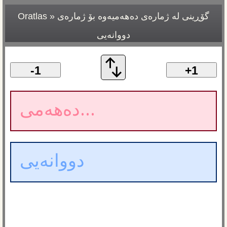
گۆڕینی لە ژمارەی دەهەمیەوە بۆ ژمارەی
»
Oratlas
دووانەیی
-1
+1