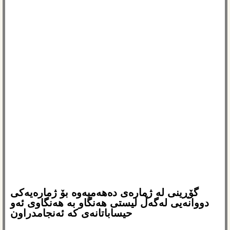
گۆڕینی لە ژمارەی دەهەمیەوە بۆ ژمارەیەکی
دووانەیی لەگەڵ لیستی هەنگاو بە هەنگاوی ئەو
حیساباتانەی کە ئەنجامدراون