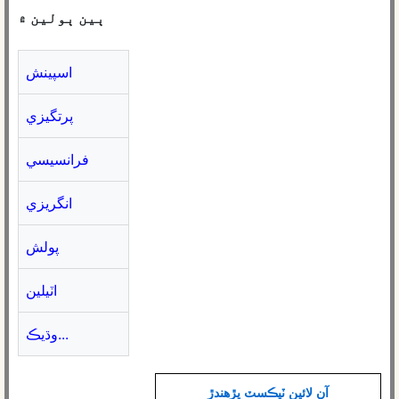
ٻين ٻولين ۾
اسپينش
پرتگيزي
فرانسيسي
انگريزي
پولش
اٽيلين
وڌيڪ...
آن لائين ٽيڪسٽ پڙهندڙ