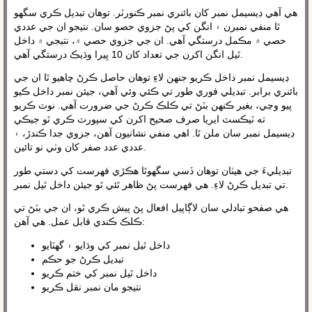
ھي آھي ڊيسيمل نمبر کان بائنري نمبر ڪنورٽر. توھان تبديل ڪري سگھو
ٿا منفي نمبرن ۽ انگن کي پڻ جزوي حصو سان. نتيجو ان جي عددي
حصي ۾ مڪمل درستگي آهي. ان جي جزوي حصي ۾، نتيجي ۾ داخل
ٿيل انگن اکرن جي تعداد کان 10 ڀيرا وڌيڪ درستگي آهي.
ڊيسيمل نمبر داخل ڪريو جنهن لاءِ توهان حاصل ڪرڻ چاهيو ٿا ان جي
بائنري برابر. تبديلي فوري طور تي ڪئي وئي آهي، جيئن نمبر داخل ڪيو
پيو وڃي، بغير ڪنهن بٽڻ تي ڪلڪ ڪرڻ جي ضرورت آهي. نوٽ ڪريو
ته ٽيڪسٽ ايريا صرف صحيح اکرن کي سپورٽ ڪري ٿو جيڪي
ڊيسيمل نمبر سان ملن ٿا. اهي منفي نشانيون آهن، جزوي جدا ڪندڙ، ۽
عددي عدد صفر کان وٺي نو تائين.
تبديليءَ جي ھيٺان توھان ڏسي سگھوٿا ھڪڙي فهرست کي دستي طور
تي تبديل ڪرڻ لاءِ. هي فهرست پڻ ظاهر ٿئي ٿو جيئن داخل ٿيل نمبر.
هي صفحو تبادلي سان لاڳاپيل افعال پڻ پيش ڪري ٿو، ان جي بٽڻ تي
ڪلڪ ڪندي قابل عمل. هي آهن:
داخل ٿيل نمبر کي وڌايو ۽ گھٽايو
تبديل ڪرڻ جو حڪم
داخل ٿيل نمبر کي ختم ڪريو
نتيجو مان نمبر نقل ڪريو