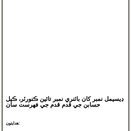
ڊيسيمل نمبر کان بائنري نمبر تائين ڪنورٽر، ڪيل
حسابن جي قدم قدم جي فهرست سان
هدايتون: