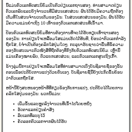
ນີ້ແມ່ນຕົວເລກທົດສະນິຍົມເປັນຕົວປ່ຽນເລກຖານສອງ. ທ່ານ​ສາ​ມາດ​ປ່ຽນ​
ຕົວ​ເລກ​ລົບ​ແລະ​ຍັງ​ຈໍາ​ນວນ​ທີ່​ມີ​ສ່ວນ​ເສດ​ສ່ວນ​. ຜົນໄດ້ຮັບມີຄວາມຖືກຕ້ອງ
ເຕັມທີ່ໃນສ່ວນຈໍານວນເຕັມຂອງມັນ. ໃນສ່ວນເສດສ່ວນຂອງມັນ, ຜົນໄດ້ຮັບ
ມີຄວາມແມ່ນຍໍາເຖິງ 10 ເທົ່າຂອງຕົວເລກເສດສ່ວນທີ່ເຂົ້າມາ.
ປ້ອນຕົວເລກທົດສະນິຍົມທີ່ທ່ານຕ້ອງການທີ່ຈະໄດ້ຮັບທຽບເທົ່າຖານສອງ
ຂອງມັນ. ການປ່ຽນໃຈເຫລື້ອມໃສແມ່ນເຮັດໄດ້ທັນທີ, ຍ້ອນວ່າຕົວເລກກໍາລັງ
ຖືກໃສ່, ບໍ່ຈໍາເປັນຕ້ອງຄລິກໃສ່ປຸ່ມໃດໆ. ກະລຸນາຮັບຊາບວ່າພື້ນທີ່ຂໍ້ຄວາມ
ຮອງຮັບສະເພາະຕົວໜັງສືທີ່ຖືກຕ້ອງທີ່ກົງກັບຕົວເລກທົດສະນິຍົມ. ເຫຼົ່ານີ້
ແມ່ນເຄື່ອງໝາຍລົບ, ຕົວແຍກເສດສ່ວນ, ແລະຕົວເລກເລກສູນເຖິງເກົ້າ.
ຂ້າງລຸ່ມນີ້ການປ່ຽນໃຈເຫລື້ອມໃສທີ່ທ່ານສາມາດເບິ່ງບັນຊີລາຍຊື່ຂອງຂັ້ນ
ຕອນເພື່ອປະຕິບັດການແປງດ້ວຍຕົນເອງ. ບັນຊີລາຍຊື່ນີ້ຍັງປະກົດຂຶ້ນຍ້ອນ
ວ່າຕົວເລກຖືກໃສ່.
ຫນ້ານີ້ຍັງສະຫນອງຫນ້າທີ່ທີ່ກ່ຽວຂ້ອງກັບການແປງ, ປະຕິບັດໄດ້ໂດຍການ
ຄລິກໃສ່ປຸ່ມຂອງມັນ. ພວກ​ນີ້​ແມ່ນ:
ເພີ່ມ​ຂຶ້ນ​ແລະ​ຫຼຸດ​ລົງ​ຈໍາ​ນວນ​ທີ່​ເຂົ້າ​ໄປ​ໂດຍ​ຫນຶ່ງ​
ອັດ​ຕາ​ແລກ​ປ່ຽນ​ຄໍາ​ສັ່ງ​
ລຶບເລກທີ່ລະບຸໄວ້
ຄັດລອກຕົວເລກຈາກຜົນໄດ້ຮັບ