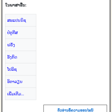
ໃນພາສາອື່ນ:
ສະແປນນິຊ
ປໍຕູກີສ
ຝຣັ່ງ
ອັງກິດ
ໂປລິຊ
ອິຕາລຽນ
ເພີ່ມເຕີມ...
ຕົວ​ອ່ານ​ຂໍ້​ຄວາມ​ອອນ​ໄລ​ນ​໌​