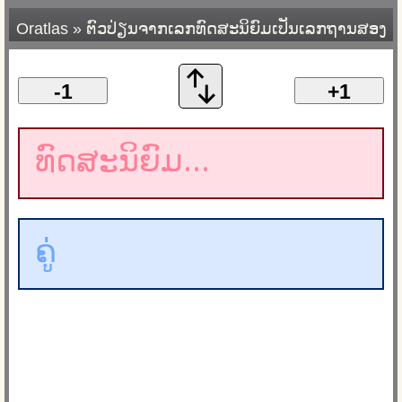
Oratlas
»
ຕົວປ່ຽນຈາກເລກທົດສະນິຍົມເປັນເລກຖານສອງ
-1
+1