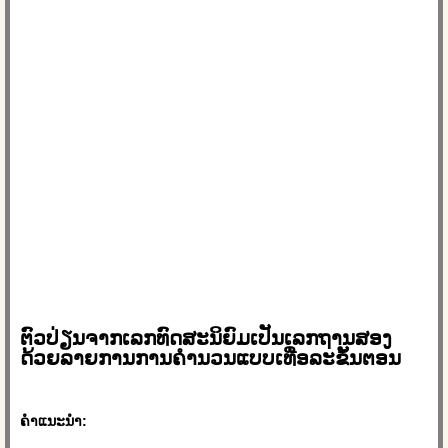
ຕົວປ່ຽນຈາກເລກທົດສະນິຍົມເປັນເລກຖານສອງ
ດ້ວຍລາຍການການຄຳນວນແບບເທື່ອລະຂັ້ນຕອນ
ຄໍາແນະນໍາ: