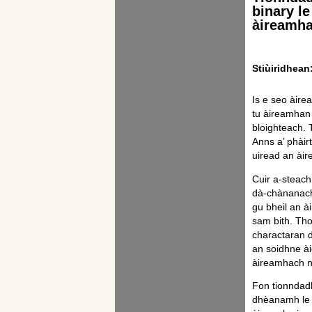
binary l
àireamh
Stiùiridhean
Is e seo àir
tu àireamhan 
bloighteach. 
Anns a’ phàir
uiread an àir
Cuir a-steach
dà-chànanach
gu bheil an à
sam bith. Thoi
charactaran d
an soidhne ài
àireamhach ne
Fon tionndad
dhèanamh le 