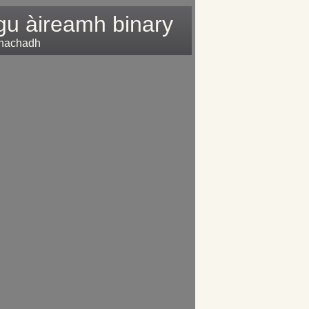
gu àireamh binary
mhachadh