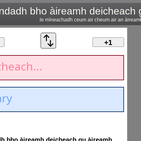
ndadh bho àireamh deicheach 
le mìneachadh ceum air cheum air an àirea
+1
h bho àireamh deicheach gu àireamh