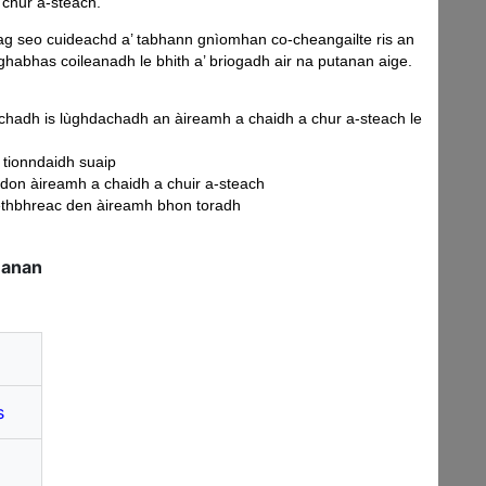
 chur a-steach.
ag seo cuideachd a’ tabhann gnìomhan co-cheangailte ris an
ghabhas coileanadh le bhith a’ briogadh air na putanan aige.
hadh is lùghdachadh an àireamh a chaidh a chur a-steach le
 tionndaidh suaip
 don àireamh a chaidh a chuir a-steach
ethbhreac den àireamh bhon toradh
nanan
s