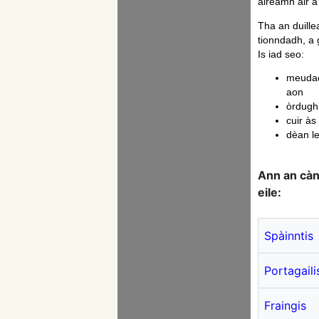
àireamh air a
Tha an duille
tionndadh, a 
Is iad seo:
meudac
aon
òrdugh
cuir às
dèan l
Ann an cà
eile:
Spàinntis
Portagaili
Fraingis