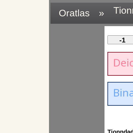
Tion
Oratlas
»
-1
Tionndad