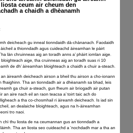
e liosta ceum air cheum den
achadh a chaidh a dhèanamh
:
eamh deicheach gu inneal tionndaidh dà-chànanach. Faodaidh
àicheil a thionndadh agus cuideachd àireamhan le pàirt
Tha làn chruinneas aig an toradh anns a’ phàirt iomlan aige.
t bloighteach aige, tha cruinneas aig an toradh suas ri 10
eamh de dh’ àireamhan bloighteach a chaidh a chuir a-steach.
 an àireamh deicheach airson a bheil thu airson a cho-ionann
 fhaighinn. Tha an tionndadh air a dhèanamh sa bhad, leis
ireamh ga chuir a-steach, gun fheum air briogadh air putan
r an aire nach eil an raon teacsa a’ toirt taic ach do
ligheach a tha co-chosmhail ri àireamh deicheach. Is iad sin
cheil, an dealaiche bloighteach, agus na h-àireamhan
oni tro naoi.
h chì thu liosta de na ceumannan gus an tionndadh a
làimh. Tha an liosta seo cuideachd a 'nochdadh mar a tha an